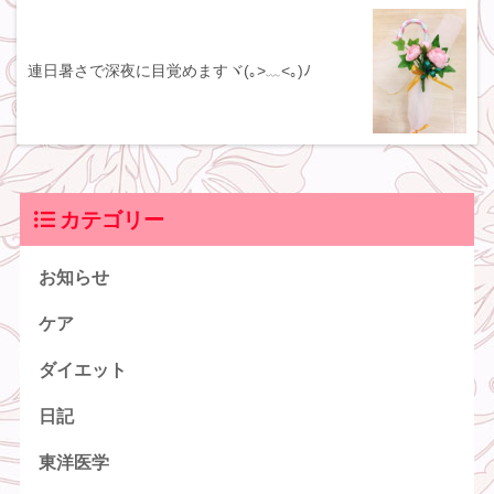
連日暑さで深夜に目覚めますヾ(｡>﹏<｡)ﾉ
カテゴリー
お知らせ
ケア
ダイエット
日記
東洋医学