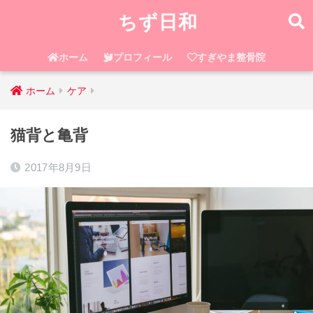
ちず日和
ホーム
プロフィール
すぎやま整骨院
ホーム
ケア
猫背と亀背
2017年8月9日