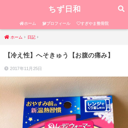
ちず日和
ホーム
プロフィール
すぎやま整骨院
ホーム
日記
【冷え性】へそきゅう【お腹の痛み】
2017年11月25日